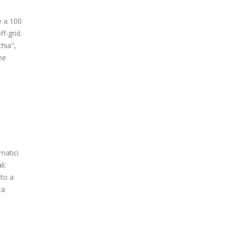
e a 100
f-grid.
chia",
he
umatici
i:
nto a
ta