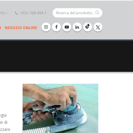
ITA)
+352-768-494-1
I
NEGOZIO ONLINE
ogia
ie di
izzare