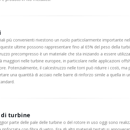
i
iali più convenienti rivestono un ruolo particolarmente importante nell
queste ultime possono rappresentare fino al 65% del peso della turbin
ruzzo precompresso è un materiale che sta iniziando a essere utilizza
à maggiori nelle turbine europee, in particolare nelle applicazioni off
re. Potenzialmente, il calcestruzzo nelle torri può ridurre i costi, ma
are una quantità di acciaio nelle barre di rinforzo simile a quella in u
tandard.
 di turbine
ior parte delle pale delle turbine o del rotore in uso oggi sono realiz
a rinforzata con fibra di vetro. Fra gli altri materiali testati si annovera