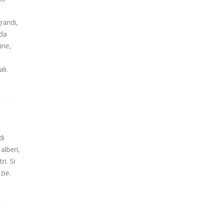
randi,
 da
ine,
li.
di
alberi,
ri. Si
zie.