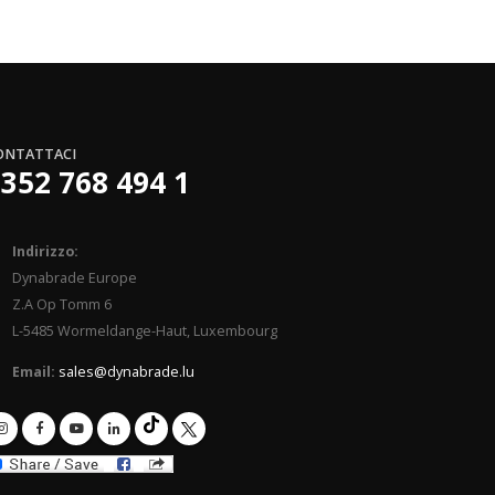
ONTATTACI
352 768 494 1
Indirizzo:
Dynabrade Europe
Z.A Op Tomm 6
L-5485 Wormeldange-Haut, Luxembourg
Email:
sales@dynabrade.lu