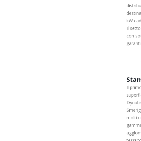
distrib
destina
kW cad.
Il sett
con sot
garanti
Sta
Il prim
superfi
Dynabra
Smerigl
molti u
gamma d
agglome
tessuto