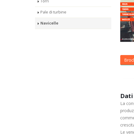
Torri
Pale di turbine
Navicelle
Broch
Dati
La cons
produzi
commerc
crescit
Le vend