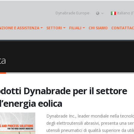
Dynabrade Europe
Italiano (
ZIONE E ASSISTENZA
SETTORI
FILIALI
CHI SIAMO
CONTATTAC
ca
dotti Dynabrade per il settore
l’energia eolica
Dynabrade Inc., leader mondiale nella tecnol
degli elettroutensili abrasivi, presenta una ser
utensili pneumatici di qualità superiore da util