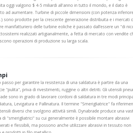
uita oggi valgono $ 4-5 miliardi all'anno in tutto il mondo, e il dato è
to ad aumentare. Turbine di piccole dimensioni (con potenza inferior
) sono prodotte per la crescente generazione distribuita e i mercati of
ore manifatturiero delle turbine eoliche è passato dall’essere un "di nic
tosistemi realizzati artigianalmente, a fetta di mercato con vendite c
scono operazioni di produzione su larga scala.
mpi
o passo per garantire la resistenza di una saldatura è partire da una
cie "pulita", priva di rivestimenti, ruggine o altri detriti. Gli utensili pne
de sono in grado di lavorare cordoni di saldatura in tre modi principal
iatura, Levigatura e Pallinatura. Il termine "Smerigliatrice" fa riferime
tensili diversi che svolgono attività simili. Dynabrade produce una vas
i "smerigliatrici" su cui generalmente è possibile montare abrasivi
rati e flessibili, ma possono anche utilizzare abrasivi in tessuto non
 e prodotti in filo metallico.