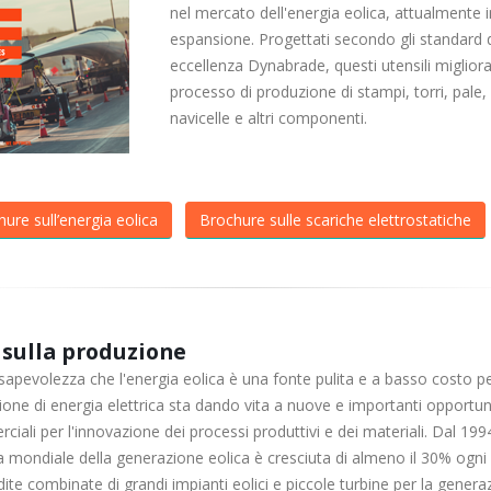
nel mercato dell'energia eolica, attualmente i
espansione. Progettati secondo gli standard 
eccellenza Dynabrade, questi utensili migliora
processo di produzione di stampi, torri, pale,
navicelle e altri componenti.
ure sull’energia eolica
Brochure sulle scariche elettrostatiche
 sulla produzione
apevolezza che l'energia eolica è una fonte pulita e a basso costo pe
one di energia elettrica sta dando vita a nuove e importanti opportun
iali per l'innovazione dei processi produttivi e dei materiali. Dal 1994
a mondiale della generazione eolica è cresciuta di almeno il 30% ogni
ite combinate di grandi impianti eolici e piccole turbine per la genera