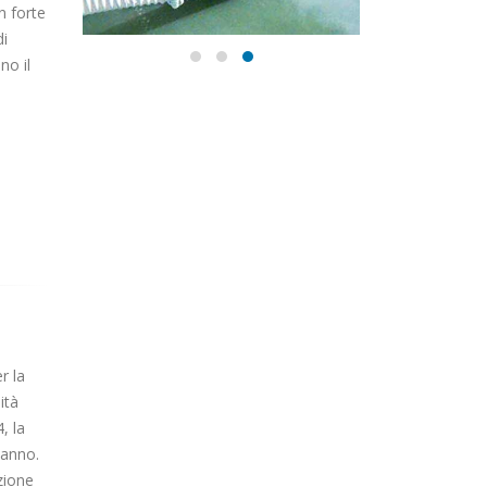
n forte
di
no il
r la
ità
, la
 anno.
zione