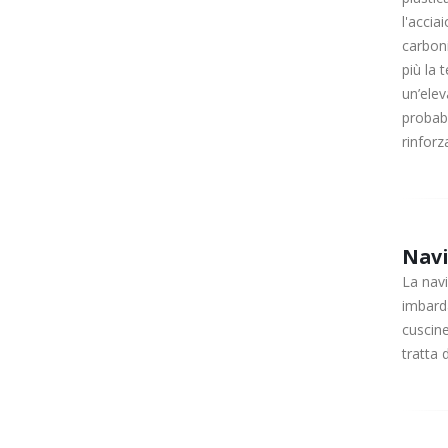
l'accia
carbon
più la 
un’elev
probabi
rinforz
Navi
La navi
imbarda
cuscine
tratta 