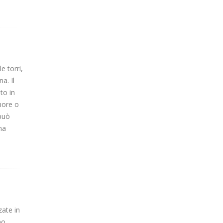
e torri,
a. Il
to in
shore o
 può
na
zate in
no