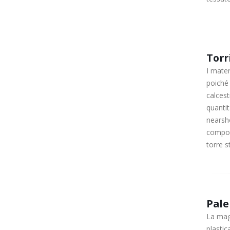
Torr
I mater
poiché 
calcest
quantit
nearsho
comport
torre s
Pale
La magg
plastic