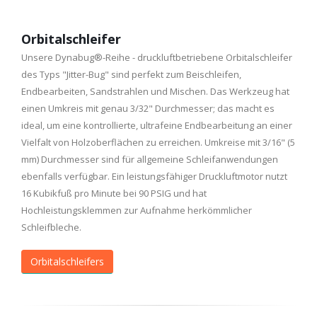
Orbitalschleifer
Unsere Dynabug®-Reihe - druckluftbetriebene Orbitalschleifer
des Typs "Jitter-Bug" sind perfekt zum Beischleifen,
Endbearbeiten, Sandstrahlen und Mischen. Das Werkzeug hat
einen Umkreis mit genau 3/32" Durchmesser; das macht es
ideal, um eine kontrollierte, ultrafeine Endbearbeitung an einer
Vielfalt von Holzoberflächen zu erreichen. Umkreise mit 3/16" (5
mm) Durchmesser sind für allgemeine Schleifanwendungen
ebenfalls verfügbar. Ein leistungsfähiger Druckluftmotor nutzt
16 Kubikfuß pro Minute bei 90 PSIG und hat
Hochleistungsklemmen zur Aufnahme herkömmlicher
Schleifbleche.
Orbitalschleifers