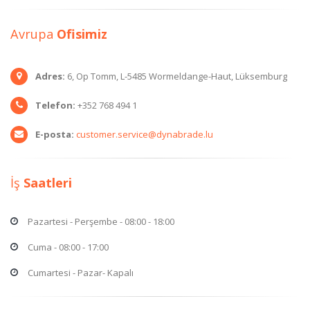
Avrupa
Ofisimiz
Adres:
6, Op Tomm, L-5485 Wormeldange-Haut, Lüksemburg
Telefon:
+352 768 494 1
E-posta:
customer.service@dynabrade.lu
İş
Saatleri
Pazartesi - Perşembe - 08:00 - 18:00
Cuma - 08:00 - 17:00
Cumartesi - Pazar- Kapalı