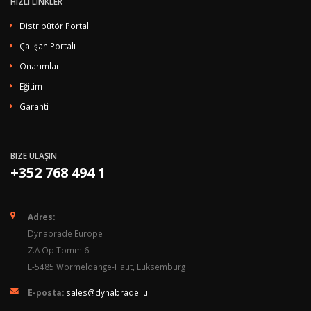
HIZLI LINKLER
Distribütör Portalı
Çalışan Portalı
Onarımlar
Eğitim
Garanti
BIZE ULAŞIN
+352 768 494 1
Adres:
Dynabrade Europe
Z.A Op Tomm 6
L-5485 Wormeldange-Haut, Lüksemburg
E-posta:
sales@dynabrade.lu