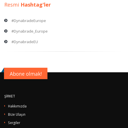
Resmi
Hashtag'ler
#DynabradeEurope
#Dynabrade_Europe
#DynabradeEU
Abone olmak!
ŞİRKET
Hakkımızda
Bize Ulaşın
Sergiler