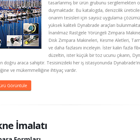
tasarlanmış bir ürün grubunu sergilemekten 
duymaktadır. Bu katalogda, denizcilik üreticile
onarım tesisleri için sayısız uygulama çözüm
yüksek kaliteli Dynabrade araçları bulunmakta
İnanılmaz Rastgele Yörüngeli Zımpara Makinel
Disk Zımpara Makineleri, Kesme Aletleri, Ta
ve daha fazlasını inceleyin. İster kalın fazla fib
düzeltin, ister küçük bir toz ucunu çıkarın, D
çin doğru araca sahiptir. Tesisinizdeki her iş istasyonunda Dynabrade'in
liğine ve mükemmelliğine ihtiyaç vardır.
ürü Görüntüle
ne İmalatı
ara Formları