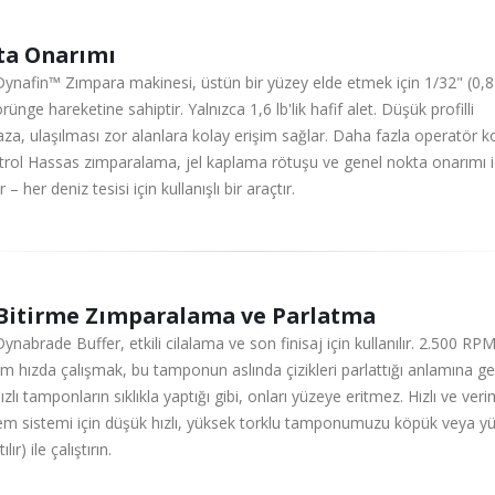
ta Onarımı
Dynafin™ Zımpara makinesi, üstün bir yüzey elde etmek için 1/32" (0
örünge hareketine sahiptir. Yalnızca 1,6 lb'lik hafif alet. Düşük profilli
a, ulaşılması zor alanlara kolay erişim sağlar. Daha fazla operatör k
trol Hassas zımparalama, jel kaplama rötuşu ve genel nokta onarımı i
ır – her deniz tesisi için kullanışlı bir araçtır.
Bitirme Zımparalama ve Parlatma
ynabrade Buffer, etkili cilalama ve son finisaj için kullanılır. 2.500 RPM'
 hızda çalışmak, bu tamponun aslında çizikleri parlattığı anlamına gel
zlı tamponların sıklıkla yaptığı gibi, onları yüzeye eritmez. Hızlı ve verim
em sistemi için düşük hızlı, yüksek torklu tamponumuzu köpük veya yü
ılır) ile çalıştırın.