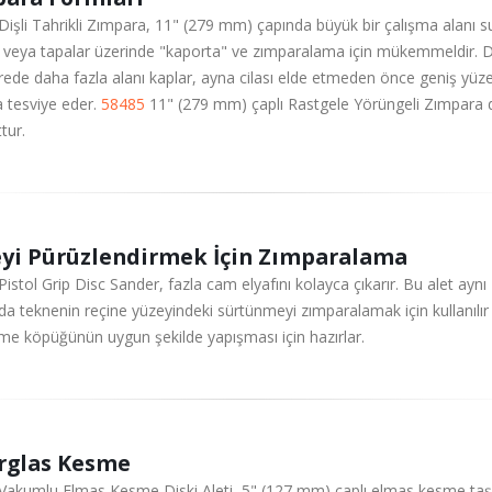
Dişli Tahrikli Zımpara, 11" (279 mm) çapında büyük bir çalışma alanı s
ar veya tapalar üzerinde "kaporta" ve zımparalama için mükemmeldir. 
rede daha fazla alanı kaplar, ayna cilası elde etmeden önce geniş yüze
 tesviye eder.
58485
11" (279 mm) çaplı Rastgele Yörüngeli Zımpara 
tur.
yi Pürüzlendirmek İçin Zımparalama
Pistol Grip Disc Sander, fazla cam elyafını kolayca çıkarır. Bu alet aynı
a teknenin reçine yüzeyindeki sürtünmeyi zımparalamak için kullanılır
me köpüğünün uygun şekilde yapışması için hazırlar.
rglas Kesme
Vakumlu Elmas Kesme Diski Aleti, 5" (127 mm) çaplı elmas kesme taş