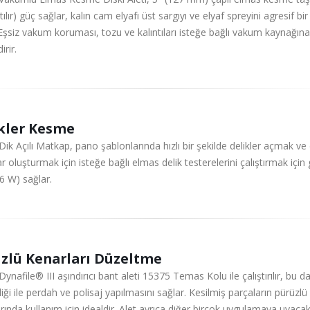
atılır) güç sağlar, kalın cam elyafı üst sargıyı ve elyaf spreyini agresif bir
Eşsiz vakum koruması, tozu ve kalıntıları isteğe bağlı vakum kaynağına
irir.
kler Kesme
Dik Açılı Matkap, pano şablonlarında hızlı bir şekilde delikler açmak ve 
lar oluşturmak için isteğe bağlı elmas delik testerelerini çalıştırmak için
6 W) sağlar.
zlü Kenarları Düzeltme
Dynafile® III aşındırıcı bant aleti 15375 Temas Kolu ile çalıştırılır, bu d
iği ile perdah ve polisaj yapılmasını sağlar. Kesilmiş parçaların pürüzlü
rında kullanım için idealdir. Alet ayrıca diğer birçok uygulamaya uyaca