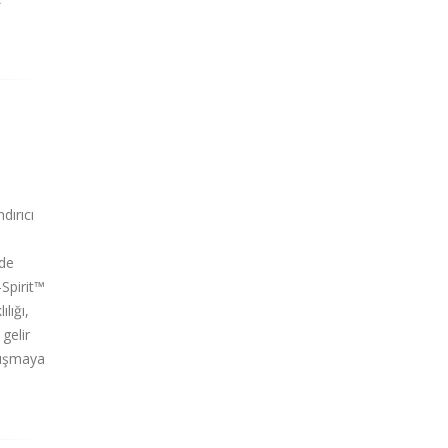
dırıcı
rde
-Spirit™
lığı,
gelir
alışmaya