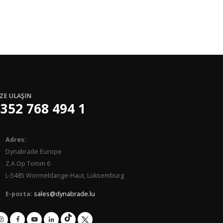
ZE ULAŞIN
352 768 494 1
Adres:
Dynabrade Europe
Z.A Op Tomm 6
L-5485 Wormeldange-Haut, Lüksemburg
E-posta:
sales@dynabrade.lu