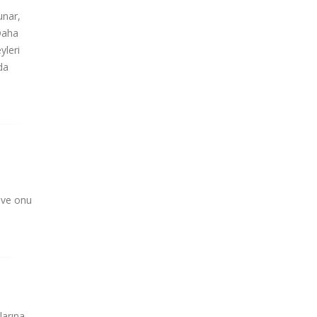
unar,
Daha
yleri
da
 ve onu
larına