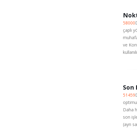
Nok
58000
çaplı y
muhafaz
ve Kon
kullanıl
Son 
51459
D
optimum
Daha hı
son işl
(ayrı sat