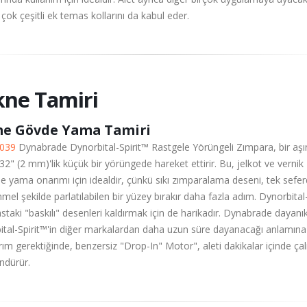
 çok çeşitli ek temas kollarını da kabul eder.
kne Tamiri
ne Gövde Yama Tamiri
039
Dynabrade Dynorbital-Spirit™ Rastgele Yörüngeli Zımpara, bir aşın
/32" (2 mm)'lik küçük bir yörüngede hareket ettirir. Bu, jelkot ve vernik
e yama onarımı için idealdir, çünkü sıkı zımparalama deseni, tek sefe
l şekilde parlatılabilen bir yüzey bırakır daha fazla adım. Dynorbital
astaki "baskılı" desenleri kaldırmak için de harikadır. Dynabrade dayanıklı
tal-Spirit™'in diğer markalardan daha uzun süre dayanacağı anlamına 
ım gerektiğinde, benzersiz "Drop-In" Motor", aleti dakikalar içinde ç
ndürür.