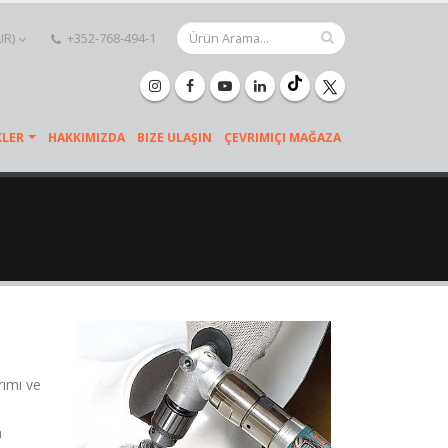
UR)
+352-768-494-1
KLER
HAKKIMIZDA
BIZE ULAŞIN
ÇEVRIMIÇI MAĞAZA
arımı ve
n