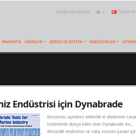
Dynabrade Avrupa
Türkçe (T
ANASAYFA
ÜRÜNLER
SERVIS VE DESTEK
ENDÜSTRILER
İŞTİRA
iz Endüstrisi için Dynabrade
Benzersiz aşındırıcı elektrikli el aletlerinin tas
üretiminde dünya lideri olan Dynabrade Inc.,
denizcilik endüstrisi ve satış sonrası pazarı içi