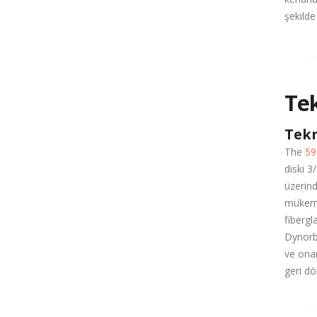
şekilde
Te
Tek
The
59
diski 3
üzerind
mükemme
fibergl
Dynorbi
ve onar
geri dö