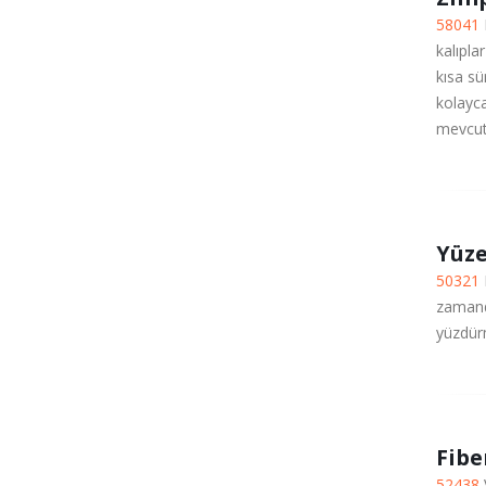
58041
kalıpl
kısa sü
kolayca
mevcut
Yüze
50321
zamand
yüzdür
Fibe
52438