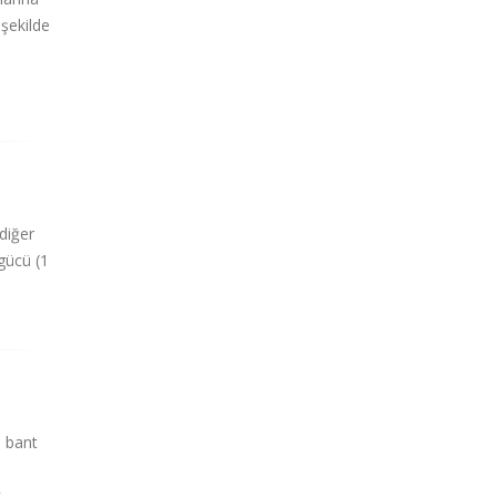
 şekilde
diğer
 gücü (1
a bant
k