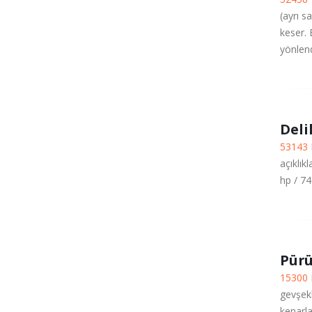
(ayrı s
keser. 
yönlend
Deli
53143
açıklık
hp / 74
Pürü
15300
gevşekl
kenarla