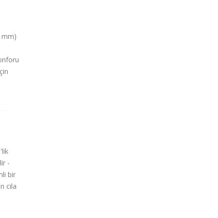
,8 mm)
onforu
çin
lik
ir -
li bir
n cila