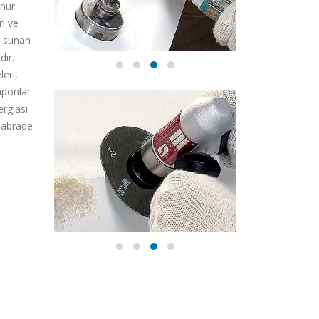
onur
ri ve
ü sunan
dır.
eri,
mponlar
erglası
ynabrade