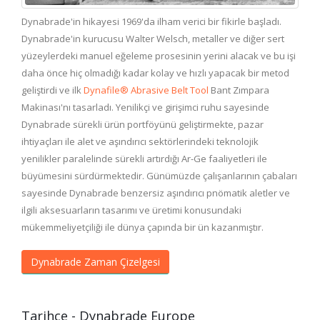
Dynabrade'in hikayesi 1969'da ilham verici bir fikirle başladı.
Dynabrade'in kurucusu Walter Welsch, metaller ve diğer sert
yüzeylerdeki manuel eğeleme prosesinin yerini alacak ve bu işi
daha önce hiç olmadığı kadar kolay ve hızlı yapacak bir metod
geliştirdi ve ilk
Dynafile® Abrasive Belt Tool
Bant Zımpara
Makinası'nı tasarladı. Yenilikçi ve girişimci ruhu sayesinde
Dynabrade sürekli ürün portföyünü geliştirmekte, pazar
ihtiyaçları ile alet ve aşındırıcı sektörlerindeki teknolojik
yenilikler paralelinde sürekli artırdığı Ar-Ge faaliyetleri ile
büyümesini sürdürmektedir. Günümüzde çalışanlarının çabaları
sayesinde Dynabrade benzersiz aşındırıcı pnömatik aletler ve
ilgili aksesuarların tasarımı ve üretimi konusundaki
mükemmeliyetçiliği ile dünya çapında bir ün kazanmıştır.
Dynabrade Zaman Çizelgesi
Tarihçe - Dynabrade Europe