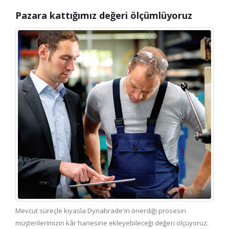
Pazara kattığımız değeri ölçümlüyoruz
Mevcut süreçle kıyasla Dynabrade'in önerdiği prosesin
müşterilerimizin kâr hanesine ekleyebileceği değeri ölçüyoruz.