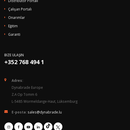
Distribütör Portalı
Çalışan Portalı
Onarımlar
Eğitim
Garanti
BIZE ULAŞIN
+352 768 494 1
Adres:
Dynabrade Europe
Z.A Op Tomm 6
L-5485 Wormeldange-Haut, Lüksemburg
E-posta:
sales@dynabrade.lu