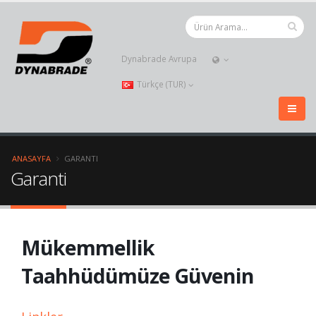
Dynabrade Avrupa
Türkçe (TUR)
ANASAYFA
GARANTI
Garanti
Mükemmellik
Taahhüdümüze Güvenin