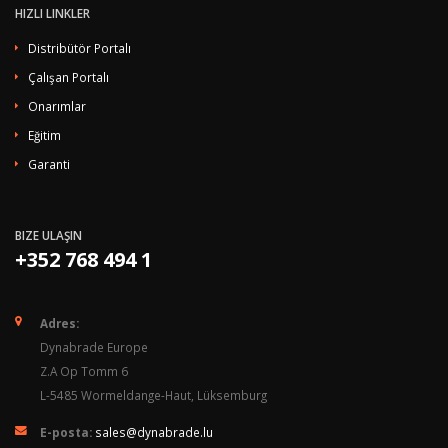
HIZLI LINKLER
Distribütör Portalı
Çalışan Portalı
Onarımlar
Eğitim
Garanti
BIZE ULAŞIN
+352 768 494 1
Adres:
Dynabrade Europe
Z.A Op Tomm 6
L-5485 Wormeldange-Haut, Lüksemburg
E-posta:
sales@dynabrade.lu