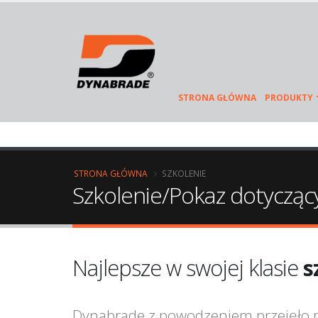
STRONA GŁÓWNA
PRODUKTY
STRONA GŁÓWNA
SZKOLENIE
Szkolenie/Pokaz dotyczą
Najlepsze w swojej klasie
s
Dynabrade z powodzeniem przejęło ro