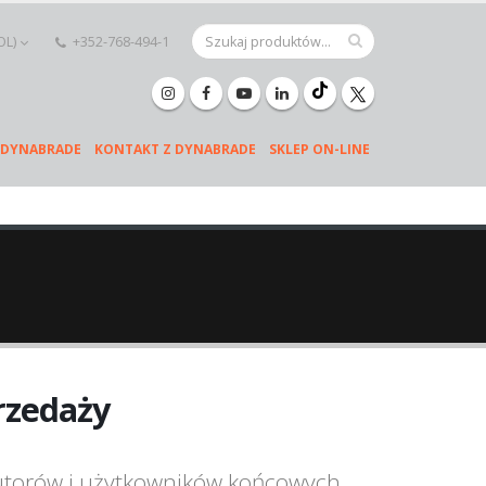
OL)
+352-768-494-1
 DYNABRADE
KONTAKT Z DYNABRADE
SKLEP ON-LINE
rzedaży
butorów i użytkowników końcowych.