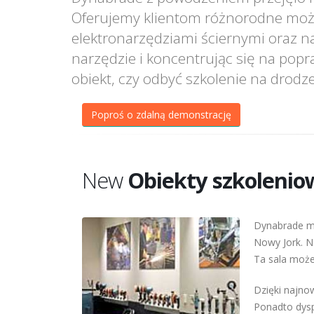
Oferujemy klientom różnorodne możli
elektronarzędziami ściernymi oraz n
narzędzie i koncentrując się na popr
obiekt, czy odbyć szkolenie na drod
Poproś o zdalną demonstrację
New
Obiekty szkolenio
Dynabrade ma
Nowy Jork. N
Ta sala może
Dzięki najno
Ponadto dys