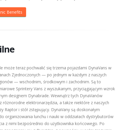
inic Benefits
ilne
e może teraz pochwalić się trzema pojazdami DynaVans w
tanach Zjednoczonych — po jednym w każdym z naszych
egionów — wschodnim, środkowym i zachodnim. Są to
iarowe Sprintery Vans z wyszukanym, przyciągającym wzrok
nym designem Dynabrade. Wewnątrz tych DynaVanów
z różnorodne elektronarzędzia, a także niektóre z naszych
zy Raptor i stół zstępujący. DynaVany są doskonałym
do organizowania lunchu i nauki w oddziałach dystrybutorów
rcia z nimi bezpośrednio do użytkownika końcowego. Po