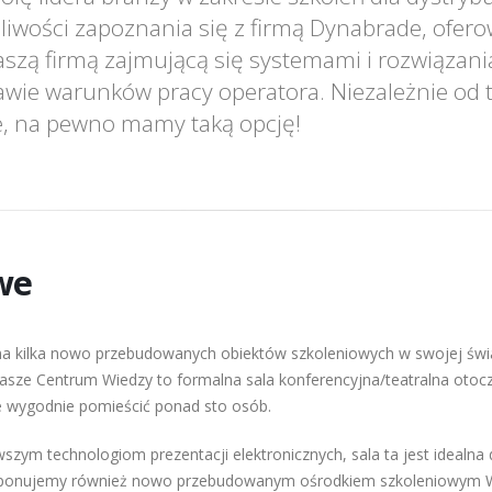
wości zapoznania się z firmą Dynabrade, ofero
aszą firmą zajmującą się systemami i rozwiązani
awie warunków pracy operatora. Niezależnie od t
ze, na pewno mamy taką opcję!
we
 kilka nowo przebudowanych obiektów szkoleniowych w swojej świat
asze Centrum Wiedzy to formalna sala konferencyjna/teatralna otoc
 wygodnie pomieścić ponad sto osób.
wszym technologiom prezentacji elektronicznych, sala ta jest idealna
ponujemy również nowo przebudowanym ośrodkiem szkoleniowym Wa