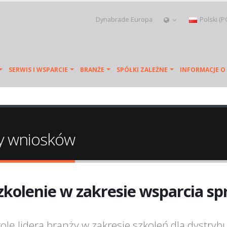
Dynabrade Europa
Polski (P
SERWIS I WSPARCIE
BRANŻE
SPÓŁKI ZALEŻNE
INFORMACJE O
cy wniosków
zkolenie w zakresie wsparcia sp
lę lidera branży w zakresie szkoleń dla dystry