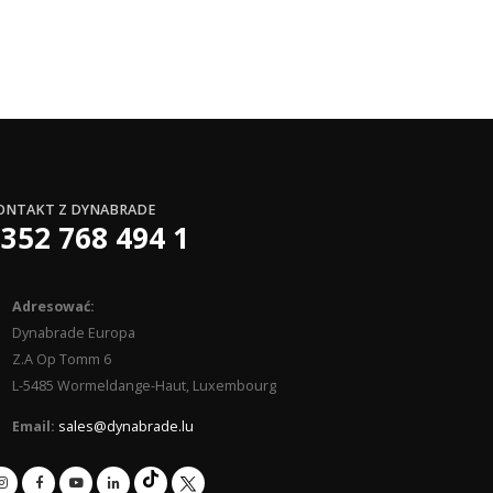
ONTAKT Z DYNABRADE
352 768 494 1
Adresować:
Dynabrade Europa
Z.A Op Tomm 6
L-5485 Wormeldange-Haut, Luxembourg
Email:
sales@dynabrade.lu