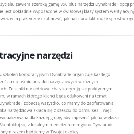
życiela, zawiera szeroką gamę 850 plus narzędzi Dynabrade i opcji p
e jest dokładnie wyposażone w światowej klasy system wentylacyjny 
e wrażenia praktyczne i zobaczyć, jak nasz produkt może sprostać og
tracyjne narzędzi
s. szkoleń korporacyjnych Dynabrade organizuje każdego
sześciu do ośmiu poradni narzędziowych w różnych
jach. Te kliniki narzędziowe charakteryzują się praktycznym
em, w ramach którego klienci będą edukowani na temat
 Dynabrade i zobaczą wszystko, co mamy do zaoferowania.
nika narzędziowa składa się z sześciu do ośmiu sesji, więc
ywidualizowana dla każdej grupy, aby zapewnić jak największą
 Skontaktuj się z lokalnym menedżerem regionu Dynabrade,
ępnym razem będziemy w Twojej okolicy.