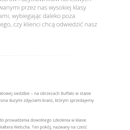
wanymi przez nas wysokiej klasy
ami; wybiegając daleko poza
ego, czy klienci chcą odwiedzić nasz
owej siedzibie – na obrzeżach Buffalo w stanie
zona dużymi zdjęciami branż, którym sprzedajemy.
 do prowadzenia dowolnego szkolenia w klasie.
ltera Welscha. Ten pokój, nazwany na cześć