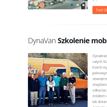
Tool Cl
DynaVan
Szkolenie mob
Dynabrad
całych S
trzech r
pełnowym
zewnętrz
znajdzies
odkurzac
źródłem 
lub dota