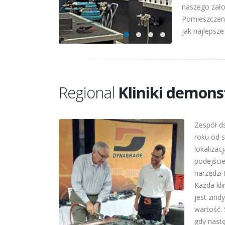
naszego zało
Pomieszczeni
jak najlepsz
Regional
Kliniki demons
Zespół d
roku od 
lokalizac
podejści
narzędzi
Każda kli
jest zind
wartość.
gdy nast