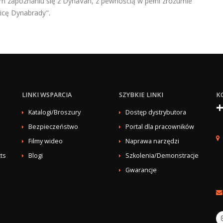
m zapoznaniu się z DynaVan, z pewnością w pełni zrozumie
icę Dynabrady".
LINKI WSPARCIA
SZYBKIE LINKI
K
+
Katalogi/Broszury
Dostęp dystrybutora
Bezpieczeństwo
Portal dla pracowników
Filmy wideo
Naprawa narzędzi
ts
Blogi
Szkolenia/Demonstracje
Gwarancje